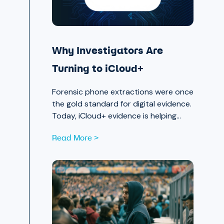
Why Investigators Are
Turning to iCloud+
Forensic phone extractions were once
the gold standard for digital evidence.
Today, iCloud+ evidence is helping
investigators move faster and see
Read More >
further.