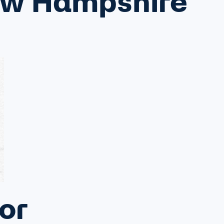
New Hampshire
or