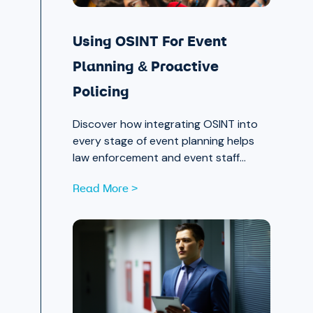
Using OSINT For Event
Planning & Proactive
Policing
Discover how integrating OSINT into
every stage of event planning helps
law enforcement and event staff
proactively identify and mitigate
Read More >
threats — protecting attendees and
safeguarding community trust, from
pre-event strategy through real-time
monitoring and after-action review.