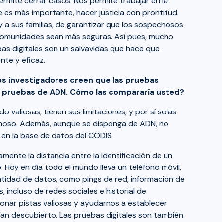
ermite cerrar casos. Nos permite trabajar en la
ue es más importante, hacer justicia con prontitud.
y a sus familias, de garantizar que los sospechosos
comunidades sean más seguras. Así pues, mucho
bas digitales son un salvavidas que hace que
nte y eficaz.
os investigadores creen que las pruebas
s pruebas de ADN. Cómo las compararía usted?
 valiosas, tienen sus limitaciones, y por sí solas
hoso. Además, aunque se disponga de ADN, no
 en la base de datos del CODIS.
mente la distancia entre la identificación de un
. Hoy en día todo el mundo lleva un teléfono móvil,
ntidad de datos, como pings de red, información de
, incluso de redes sociales e historial de
nar pistas valiosas y ayudarnos a establecer
an descubierto. Las pruebas digitales son también