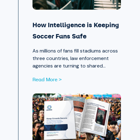
How Intelligence is Keeping
Soccer Fans Safe
As millions of fans fill stadiums across
three countries, law enforcement
agencies are turning to shared
intelligence to stay ahead of physical
Read More >
and cyber threats alike.