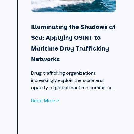
Illuminating the Shadows at
Sea: Applying OSINT to
Maritime Drug Trafficking
Networks
Drug trafficking organizations
increasingly exploit the scale and
opacity of global maritime commerce
to move narcotics across borders.
Read More >
OSINT and publicly available data are
now essential tools for analysts
working to expose those networks.