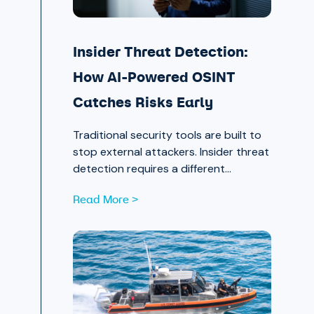
Insider Threat Detection:
How AI-Powered OSINT
Catches Risks Early
Traditional security tools are built to
stop external attackers. Insider threat
detection requires a different
approach entirely, one that surfaces
Read More >
signals in the places most teams
aren’t looking.