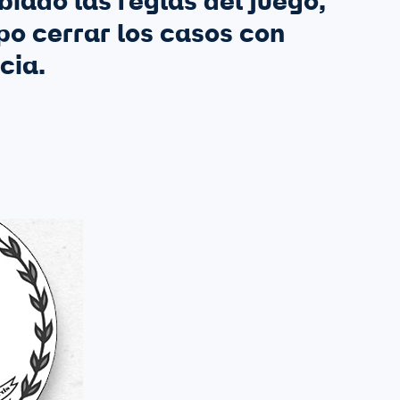
iado las reglas del juego,
po cerrar los casos con
cia.