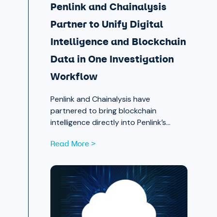
Penlink and Chainalysis
Partner to Unify Digital
Intelligence and Blockchain
Data in One Investigation
Workflow
Penlink and Chainalysis have
partnered to bring blockchain
intelligence directly into Penlink’s
digital intelligence platform, giving
Read More >
investigators a single workflow that
connects on-chain activity to
identities, communications, and
locations.