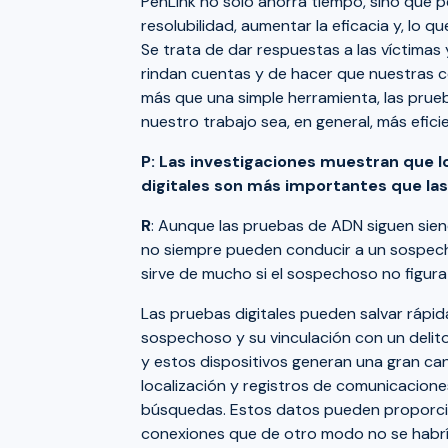
PenLink no sólo ahorra tiempo, sino que p
resolubilidad, aumentar la eficacia y, lo q
Se trata de dar respuestas a las víctimas 
rindan cuentas y de hacer que nuestras 
más que una simple herramienta, las prue
nuestro trabajo sea, en general, más eficie
P: Las investigaciones muestran que l
digitales son más importantes que la
R
: Aunque las pruebas de ADN siguen siendo
no siempre pueden conducir a un sospec
sirve de mucho si el sospechoso no figura
Las pruebas digitales pueden salvar rápida
sospechoso y su vinculación con un delito
y estos dispositivos generan una gran ca
localización y registros de comunicaciones
búsquedas. Estos datos pueden proporcio
conexiones que de otro modo no se habrí