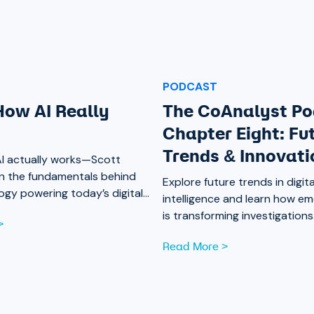
PODCAST
 How AI Really
The CoAnalyst Po
Chapter Eight: Fu
Trends & Innovati
I actually works—Scott
n the fundamentals behind
Explore future trends in digita
ogy powering today’s digital
intelligence and learn how e
ns.
is transforming investigations
>
ahead with insights from Chap
Read More >