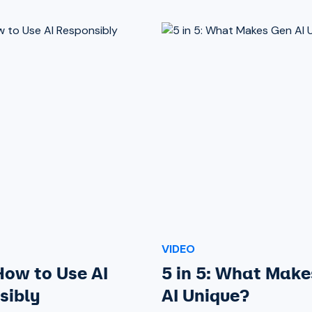
VIDEO
 How to Use AI
5 in 5: What Mak
sibly
AI Unique?