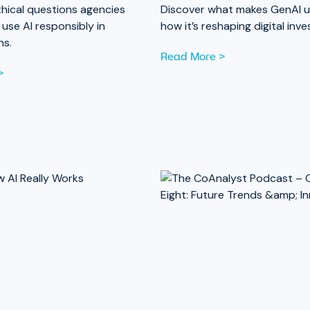
thical questions agencies
Discover what makes GenAI u
use AI responsibly in
how it’s reshaping digital inve
ns.
Read More >
>