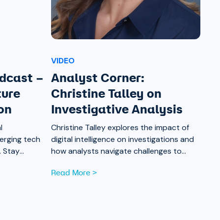
VIDEO
dcast –
Analyst Corner:
ture
Christine Talley on
on
Investigative Analysis
l
Christine Talley explores the impact of
merging tech
digital intelligence on investigations and
. Stay
how analysts navigate challenges to
ter 8.
extract valuable insights from data.
Read More >