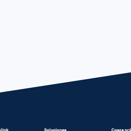
nlink
Soluciones
Casos prá